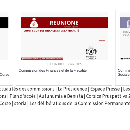
JEUDI 16 JUILLET 2026 - 10:27
Commission des Finances et de la Fiscalité
Commiss
 Corse
Sociale
ctualités des commissions
|
La Présidence
|
Espace Presse
|
Les
ons
|
Plan d'accès
|
Autunumia è Benistà
|
Corsica Pruspettiva 
Corse
|
storia
|
Les délibérations de la Commission Permanent