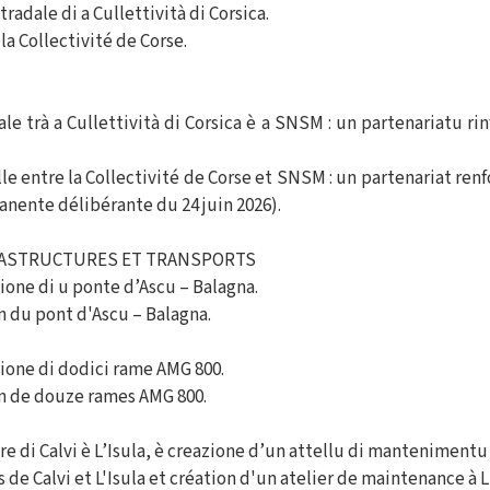
radale di a Cullettività di Corsica.
la Collectivité de Corse.
e trà a Cullettività di Corsica è a SNSM : un partenariatu rin
le entre la Collectivité de Corse et SNSM : un partenariat ren
anente délibérante du 24 juin 2026).
RASTRUCTURES ET TRANSPORTS
ione di u ponte d’Ascu – Balagna.
n du pont d'Ascu – Balagna.
ione di dodici rame AMG 800.
on de douze rames AMG 800.
re di Calvi è L’Isula, è creazione d’un attellu di mantenimentu
 de Calvi et L'Isula et création d'un atelier de maintenance à 