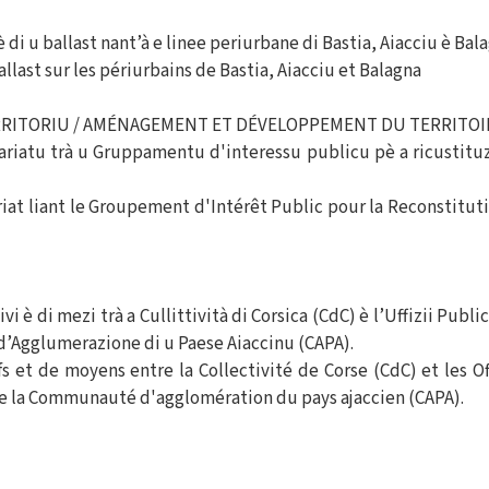
 di u ballast nant’à e linee periurbane di Bastia, Aiacciu è Bal
last sur les périurbains de Bastia, Aiacciu et Balagna
RRITORIU / AMÉNAGEMENT ET DÉVELOPPEMENT DU TERRITOI
ariatu trà u Gruppamentu d'interessu publicu pè a ricustituz
iat liant le Groupement d'Intérêt Public pour la Reconstituti
 è di mezi trà a Cullittività di Corsica (CdC) è l’Uffizii Public
d’Agglumerazione di u Paese Aiaccinu (CAPA).
fs et de moyens entre la Collectivité de Corse (CdC) et les O
de la Communauté d'agglomération du pays ajaccien (CAPA).