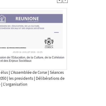
<
>
JEUDI 16 JUILLET 2026 - 10:25
ion de l’Education, de la Culture, de la Cohésion
 et des Enjeux Sociétaux
 élus
|
L'Assemblée de Corse
|
Séances
2050
|
les presidents
|
Délibérations de
e
|
L'organisation