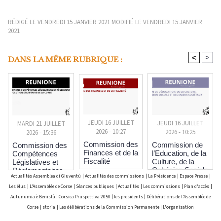
RÉDIGÉ LE VENDREDI 15 JANVIER 2021 MODIFIÉ LE VENDREDI 15 JANVIER
2021
<
>
DANS LA MÊME RUBRIQUE :
JEUDI 16 JUILLET
JEUDI 16 JUILLET
MARDI 21 JUILLET
2026 - 10:27
2026 - 10:25
2026 - 15:36
Commission des
Commission de
Commission des
Finances et de la
l’Education, de la
Compétences
Fiscalité
Culture, de la
Législatives et
Cohésion Sociale
Réglementaires
Actualités Assemblea di Giuventù
|
Actualités des commissions
|
La Présidence
|
Espace Presse
|
et des Enjeux
et pour l’Evolution
Sociétaux
Statutaire de la
Les élus
|
L'Assemblée de Corse
|
Séances publiques
|
Actualités
|
Les commissions
|
Plan d'accès
|
Corse
Autunumia è Benistà
|
Corsica Pruspettiva 2050
|
les presidents
|
Délibérations de l'Assemblée de
Corse
|
storia
|
Les délibérations de la Commission Permanente
|
L'organisation