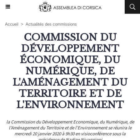
Accueil
>
Actualités des commissions
COMMISSION DU
DÉVELOPPEMENT
ÉCONOMIQUE, DU
NUMÉRIQUE, DE
L'AMÉNAGEMENT DU
TERRITOIRE ET DE
L'ENVIRONNEMENT
la Commission du Développement Economique, du Numérique, de
l’Aménagement du Territoire et de l’Environnement se réunira le
mercredi 20 janvier 2020 à 9h30 en visioconférence sous la
présidence de Nadine Nivaggioni