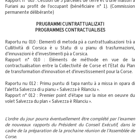
Rapport n° 005 : Cession de 5 parcelles de terre et d'une maison à
Furiani au profit de l'occupant (bénéficiaire n° 1). (Commission
permanente délibérante)
PRUGRAMMI CUNTRATTUALIZATI
PROGRAMMES CONTRACTUALISES
Raportu nu 010 : Elementi di metoda pà a cuntrattualisazioni trà a
Cullitività di Corsica è u Statu di u pianu di trasfurmazioni,
d’innuvazioni è d’investimenti pà a Corsica.
Rapport n° 010 : Eléments de méthode en vue de la
contractualisation entre la Collectivité de Corse et l'Etat du Plan
de transformation d'innovation et d'investissement pour la Corse.
Raportu nu 012 : Primu puntu di tapa nantu à a missa in opara di
l’aletta Salvezza di u pianu « Salvezza è Rilanciu ».
Rapport n° 012 : Premier point d'étape sur la mise en oeuvre du
volet Salvezza du plan « Salvezza è Rilanciu ».
L’ordre du jour pourra éventuellement être complété par l’examen
de nouveaux rapports du Président du Conseil Exécutif, dans le
cadre de la préparation de la prochaine réunion de l’Assemblée de
Corse.