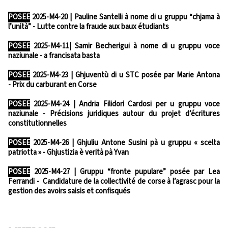
POSEE
2025-M4-20 | Pauline Santelli à nome di u gruppu “chjama à
l’unità” - Lutte contre la fraude aux baux étudiants
POSEE
2025-M4-11| Samir Becherigui à nome di u gruppu voce
naziunale - a francisata basta
POSEE
2025-M4-23 | Ghjuventù di u STC posée par Marie Antona
- Prix du carburant en Corse
POSEE
2025-M4-24 | Andria Filidori Cardosi per u gruppu voce
naziunale - Précisions juridiques autour du projet d’écritures
constitutionnelles
POSEE
2025-M4-26 | Ghjuliu Antone Susini pà u gruppu « scelta
patriotta » - Ghjustizia è verità pà Yvan
POSEE
2025-M4-27 | Gruppu “fronte pupulare” posée par Lea
Ferrandi - Candidature de la collectivité de corse à l’agrasc pour la
gestion des avoirs saisis et confisqués