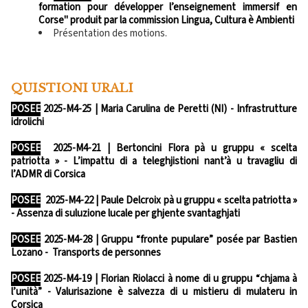
formation pour développer l’enseignement immersif en
Corse" produit par la commission Lingua, Cultura è Ambienti
Présentation des motions.
QUISTIONI URALI
POSEE
2025-M4-25 | Maria Carulina de Peretti (NI) - Infrastrutture
idrolichi
POSEE
2025-M4-21 | Bertoncini Flora pà u gruppu « scelta
patriotta » - L’impattu di a teleghjistioni nant’à u travagliu di
l’ADMR di Corsica
POSEE
2025-M4-22 | Paule Delcroix pà u gruppu « scelta patriotta »
- Assenza di suluzione lucale per ghjente svantaghjati
POSEE
​
2025-M4-28 | Gruppu “fronte pupulare” posée par Bastien
Lozano - Transports de personnes
POSEE
2025-M4-19 | Florian Riolacci à nome di u gruppu “chjama à
l’unità” - Valurisazione è salvezza di u mistieru di mulateru in
Corsica