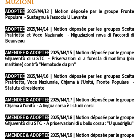
MUZIONI
ADOPTEE
2025/M4/13 | Motion déposée par le groupe Fronte
Populare - Sustegnu à l'associu U Levante
ADOPTEE
2025/M4/14 | Motion déposée par les groupes Scelta
Pratriotta et Voce Naziunale - Niguziazioni nova di l'accordi di
Beauveau
AMENDEE & ADOPTEE
2025/M4/15 | Motion déposée par le groupe
Ghjuventù di u STC - Priservazioni di a furesta di maritimu (pin
maritime) contr'à "Nematode du pin"
ADOPTEE
2025/M4/16 | Motion déposée par les groupes Scelta
Pratriotta, Voce Naziunale, Chjama à l'Unità, Fronte Populare -
Statutu di residente
AMENDEE & ADOPTEE
2025/M4/17 | Motion déposée par le groupe
Chjama à l'unità - A lingua corsa è I studii corsi
AMENDEE & ADOPTEE
2025/M4/18 | Motion déposée par le groupe
Ghjuventù di u STC - A priservazioni di u ballu corsu : "U quadrigliu"
AMENDEE & ADOPTEE
2025/M4/19 | Motion déposée par le groupe