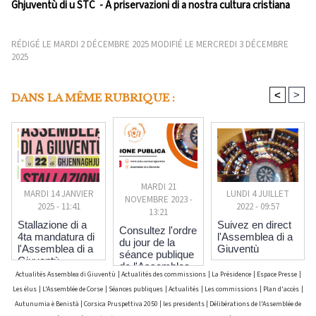
Ghjuventù di u STC - A priservazioni di a nostra cultura cristiana
RÉDIGÉ LE MARDI 2 DÉCEMBRE 2025 MODIFIÉ LE MERCREDI 3 DÉCEMBRE
2025
<
>
DANS LA MÊME RUBRIQUE :
MARDI 21
LUNDI 4 JUILLET
MARDI 14 JANVIER
NOVEMBRE 2023 -
2022 - 09:57
2025 - 11:41
13:21
Suivez en direct
Stallazione di a
Consultez l'ordre
l'Assemblea di a
4ta mandatura di
du jour de la
Giuventù
l'Assemblea di a
séance publique
Giuventù
de l'Assemblea
Actualités Assemblea di Giuventù
|
Actualités des commissions
|
La Présidence
|
Espace Presse
|
di a Giuventù du
Les élus
|
L'Assemblée de Corse
|
Séances publiques
|
Actualités
|
Les commissions
|
Plan d'accès
|
22 novembre
2023
Autunumia è Benistà
|
Corsica Pruspettiva 2050
|
les presidents
|
Délibérations de l'Assemblée de