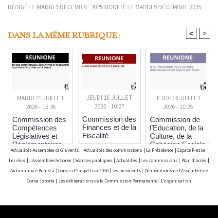
RÉDIGÉ LE MARDI 9 DÉCEMBRE 2025 MODIFIÉ LE MARDI 9 DÉCEMBRE 2025
<
>
DANS LA MÊME RUBRIQUE :
JEUDI 16 JUILLET
JEUDI 16 JUILLET
MARDI 21 JUILLET
2026 - 10:27
2026 - 10:25
2026 - 15:36
Commission des
Commission de
Commission des
Finances et de la
l’Education, de la
Compétences
Fiscalité
Culture, de la
Législatives et
Cohésion Sociale
Réglementaires
Actualités Assemblea di Giuventù
|
Actualités des commissions
|
La Présidence
|
Espace Presse
|
et des Enjeux
et pour l’Evolution
Sociétaux
Statutaire de la
Les élus
|
L'Assemblée de Corse
|
Séances publiques
|
Actualités
|
Les commissions
|
Plan d'accès
|
Corse
Autunumia è Benistà
|
Corsica Pruspettiva 2050
|
les presidents
|
Délibérations de l'Assemblée de
Corse
|
storia
|
Les délibérations de la Commission Permanente
|
L'organisation