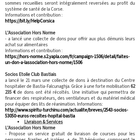
sommes recueillies seront intégralement reversées au profit du
système de santé de la Corse.
Informations et contribution :
https://bit.ly/HelpCorsica
L’Association Hors Norme
- a lancé une collecte de dons pour offrir aux plus démunis leurs
achat sur alimentaires
Informations et contribution :
https://hors-norme.s2.yapla.com/fr/campaign-1506/detail/faites-
un-don-a-lassociation-hors-norme/1506
Socios Etoile Club Bastiais
a lancé le 21 mars une collecte de dons à destination du Centre
hospitalier de Bastia-Falcunaghja. Grâce à une forte mobilisation
62
235 €
de dons ont été récoltés. Une initiative qui permettra de
financer des respirateurs, des ventilateurs et du matériel médical
pour équiper des lits de réanimation. Informations:
http://www.spiritu-turchinu.com/actualite/breves/2543-socios-
53050-euros-recoltes-hopital-bastia
Livraison & Services
L’Association Hors Norme
- Propose un service gratuit de livraison de courses pour les
personnes fragiles et isolées. + de 70 bénévoles composent le