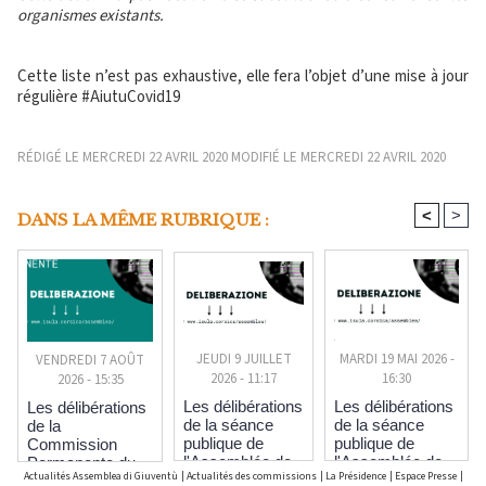
organismes existants.
Cette liste n’est pas exhaustive, elle fera l’objet d’une mise à jour
régulière #AiutuCovid19
RÉDIGÉ LE MERCREDI 22 AVRIL 2020 MODIFIÉ LE MERCREDI 22 AVRIL 2020
<
>
DANS LA MÊME RUBRIQUE :
JEUDI 9 JUILLET
MARDI 19 MAI 2026 -
VENDREDI 7 AOÛT
2026 - 11:17
16:30
2026 - 15:35
Les délibérations
Les délibérations
Les délibérations
de la séance
de la séance
de la
publique de
publique de
Commission
l'Assemblée de
l'Assemblée de
Permanente du
Actualités Assemblea di Giuventù
|
Actualités des commissions
|
La Présidence
|
Espace Presse
|
Corse des 25 et
Corse des 20,21
29 juillet 2026