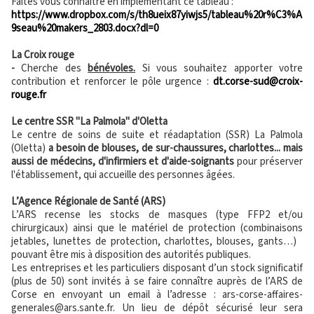
Faites vous connaître en implémentant ce tableau :
https://www.dropbox.com/s/th8ueix87yiwjs5/tableau%20r%C3%A
9seau%20makers_2803.docx?dl=0
La Croix rouge
-
Cherche des
bénévoles.
Si vous souhaitez apporter votre
contribution et renforcer le pôle urgence :
dt.corse-sud@croix-
rouge.fr
Le centre SSR "La Palmola" d'Oletta
Le centre de soins de suite et réadaptation (SSR) La Palmola
(Oletta)
a besoin de blouses, de sur-chaussures, charlottes... mais
aussi de médecins, d'infirmiers et d'aide-soignants
pour préserver
l'établissement, qui accueille des personnes âgées.
L’Agence Régionale de Santé (ARS)
L’ARS recense les stocks de masques (type FFP2 et/ou
chirurgicaux) ainsi que le matériel de protection (combinaisons
jetables, lunettes de protection, charlottes, blouses, gants…)
pouvant être mis à disposition des autorités publiques.
Les entreprises et les particuliers disposant d’un stock significatif
(plus de 50) sont invités à se faire connaître auprès de l’ARS de
Corse en envoyant un email à l’adresse : ars-corse-affaires-
generales@ars.sante.fr. Un lieu de dépôt sécurisé leur sera