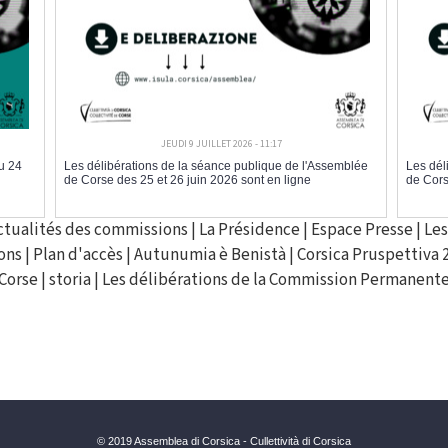
JEUDI 9 JUILLET 2026 - 11:17
u 24
Les délibérations de la séance publique de l'Assemblée
Les dél
de Corse des 25 et 26 juin 2026 sont en ligne
de Cors
ctualités des commissions
|
La Présidence
|
Espace Presse
|
Les
ons
|
Plan d'accès
|
Autunumia è Benistà
|
Corsica Pruspettiva 
Corse
|
storia
|
Les délibérations de la Commission Permanent
© 2019 Assemblea di Corsica - Cullettività di Corsica