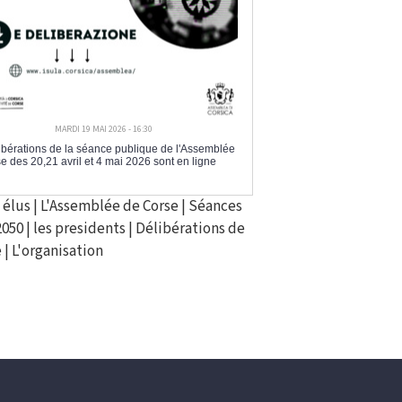
MARDI 19 MAI 2026 - 16:30
ibérations de la séance publique de l'Assemblée
e des 20,21 avril et 4 mai 2026 sont en ligne
 élus
|
L'Assemblée de Corse
|
Séances
2050
|
les presidents
|
Délibérations de
e
|
L'organisation