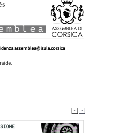
idenza.assemblea@isula.corsica
traide.
<
>