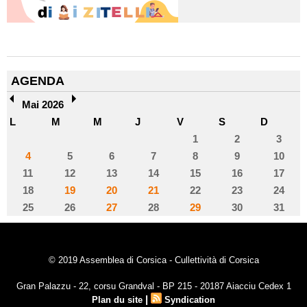
AGENDA
Mai 2026
L
M
M
J
V
S
D
1
2
3
4
5
6
7
8
9
10
11
12
13
14
15
16
17
18
19
20
21
22
23
24
25
26
27
28
29
30
31
© 2019 Assemblea di Corsica - Cullettività di Corsica
Gran Palazzu - 22, corsu Grandval - BP 215 - 20187 Aiacciu Cedex 1
|
Plan du site
Syndication